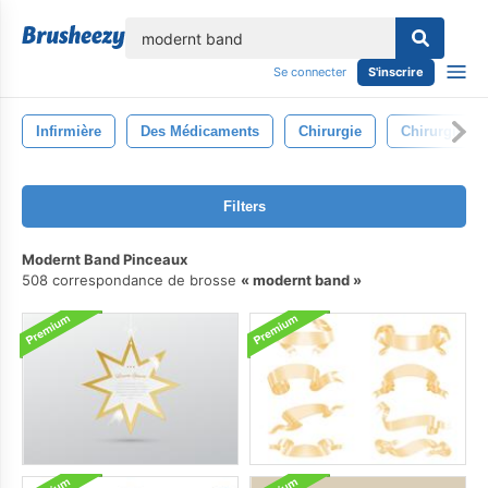
lose
Se connecter
S'inscrire
Infirmière
Des Médicaments
Chirurgie
Chirurgien
Filters
Modernt Band Pinceaux
508 correspondance de brosse
modernt band