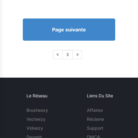
Page suivante
3
Le Réseau
Liens Du Site
Brusheezy
Affaires
Vecteezy
Réclame
Videezy
Support
Devenir
DMCA