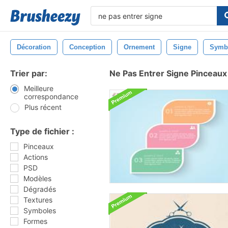
Décoration
Conception
Ornement
Signe
Symb
Trier par:
Ne Pas Entrer Signe Pinceaux
Meilleure
correspondance
Plus récent
Type de fichier :
Pinceaux
Actions
PSD
Modèles
Dégradés
Textures
Symboles
Formes