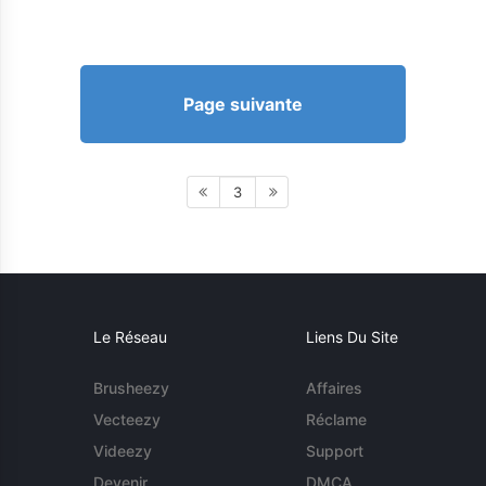
Page suivante
3
Le Réseau
Liens Du Site
Brusheezy
Affaires
Vecteezy
Réclame
Videezy
Support
Devenir
DMCA