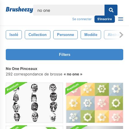
lose
Se connecter
S'inscrire
Isolé
Collection
Personne
Modèle
Abstrait
Filters
No One Pinceaux
292 correspondance de brosse
no one