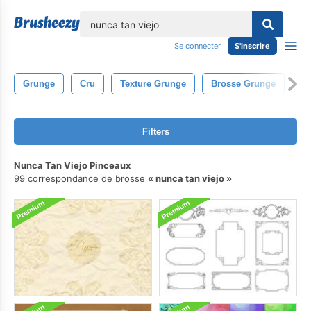
lose
Se connecter
S'inscrire
Grunge
Cru
Texture Grunge
Brosse Grunge
Fi
Filters
Nunca Tan Viejo Pinceaux
99 correspondance de brosse
nunca tan viejo