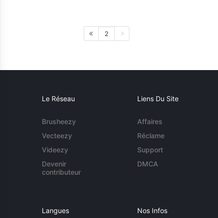
2
Le Réseau
Liens Du Site
Brusheezy
Affaires
Vecteezy
Réclame
Videezy
Support
Devenir
DMCA
contributeur
Langues
Nos Infos