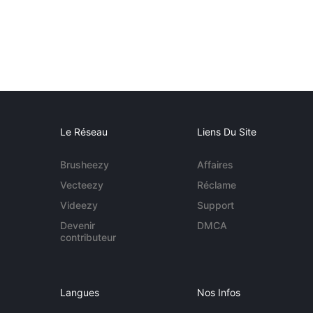
Le Réseau
Liens Du Site
Brusheezy
Affaires
Vecteezy
Réclame
Videezy
Support
Devenir
DMCA
contributeur
Langues
Nos Infos