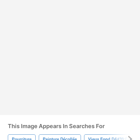
This Image Appears In Searches For
Pourriture
Peinture Décollée
Vieux Fond D&#39;écran