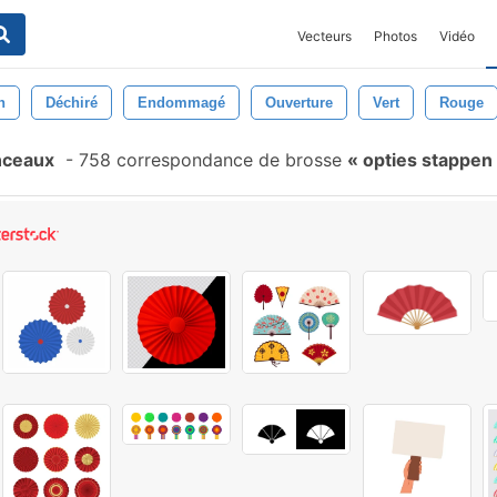
Vecteurs
Photos
Vidéo
n
Déchiré
Endommagé
Ouverture
Vert
Rouge
nceaux
-
758 correspondance de brosse
opties stappen 