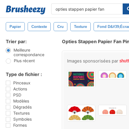
Papier
Contexte
Cru
Texture
Fond D&#39;écra
Trier par:
Opties Stappen Papier Fan Pi
Meilleure
correspondance
Plus récent
Images sponsorisées par
Type de fichier :
Pinceaux
Actions
PSD
Modèles
Dégradés
Textures
Symboles
Formes