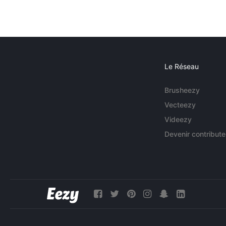
Le Réseau
Brusheezy
Vecteezy
Videezy
Devenir contribute