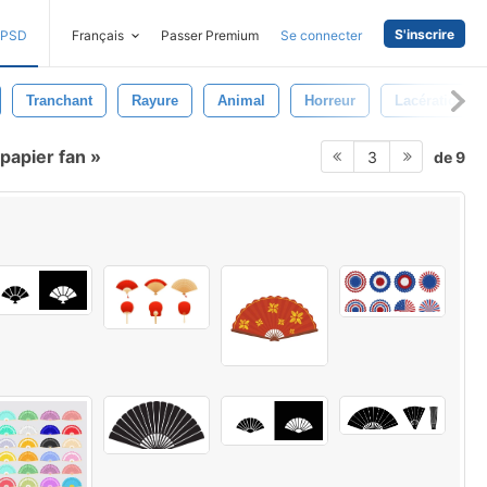
S'inscrire
PSD
Français
Passer Premium
Se connecter
Tranchant
Rayure
Animal
Horreur
Lacération
papier fan
de 9
3