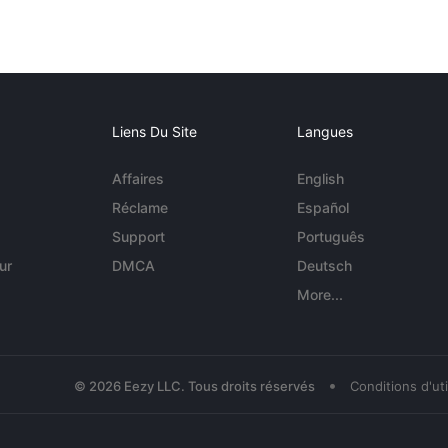
Liens Du Site
Langues
Affaires
English
Réclame
Español
Support
Português
ur
DMCA
Deutsch
More...
•
© 2026 Eezy LLC. Tous droits réservés
Conditions d'uti