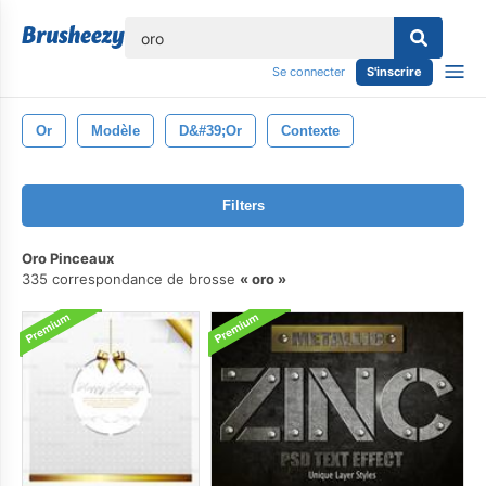
lose
Se connecter
S'inscrire
Or
Modèle
D&#39;or
Contexte
Filters
Oro Pinceaux
335 correspondance de brosse
oro