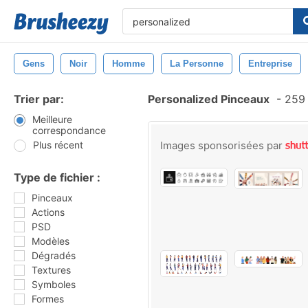
Gens
Noir
Homme
La Personne
Entreprise
Trier par:
Personalized Pinceaux
-
259 
Meilleure
correspondance
Plus récent
Images sponsorisées par
Type de fichier :
Pinceaux
Actions
PSD
Modèles
Dégradés
Textures
Symboles
Formes