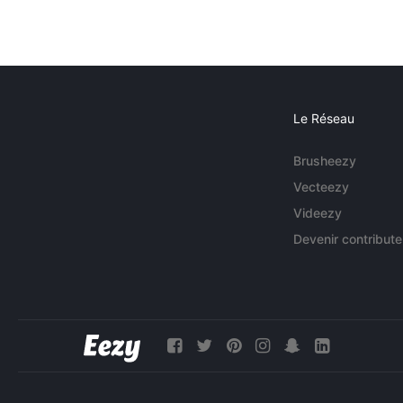
Le Réseau
Brusheezy
Vecteezy
Videezy
Devenir contribute