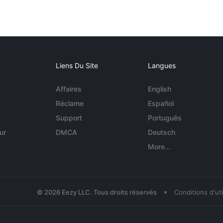
Liens Du Site
Langues
Affaires
English
Réclame
Español
Support
Português
ur
DMCA
Deutsch
More...
•
© 2026 Eezy LLC. Tous droits réservés
Conditions d'uti