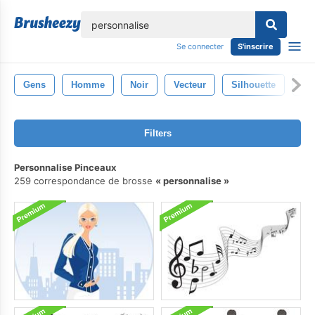
lose
Se connecter
S'inscrire
Gens
Homme
Noir
Vecteur
Silhouette
La
Filters
Personnalise Pinceaux
259 correspondance de brosse
personnalise