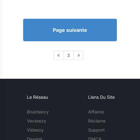
Page suivante
3
Le Réseau
Liens Du Site
Brusheezy
Affaires
Vecteezy
Réclame
Videezy
Support
Devenir
DMCA