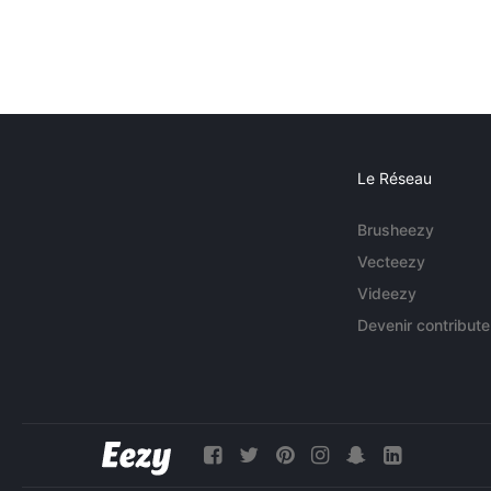
Le Réseau
Brusheezy
Vecteezy
Videezy
Devenir contribute