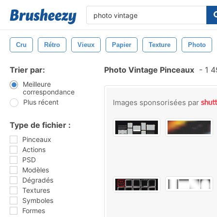
Cru
Rétro
Vieux
Papier
Texture
Photo
Trier par:
Photo Vintage Pinceaux
-
1 4
Meilleure
correspondance
Plus récent
Images sponsorisées par
Type de fichier :
Pinceaux
Actions
PSD
Modèles
Dégradés
Textures
Symboles
Formes