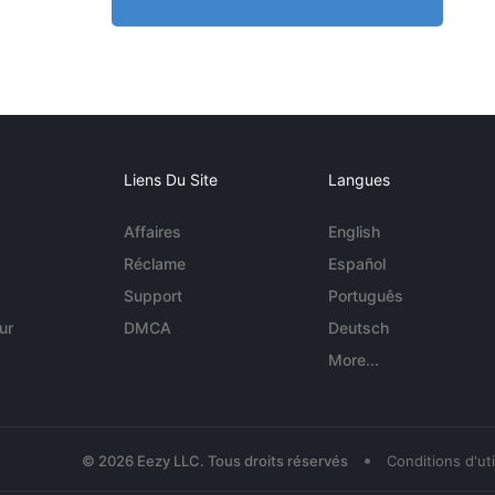
Liens Du Site
Langues
Affaires
English
Réclame
Español
Support
Português
ur
DMCA
Deutsch
More...
•
© 2026 Eezy LLC. Tous droits réservés
Conditions d'uti