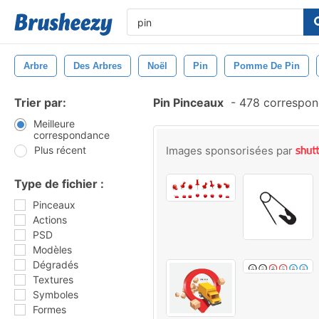
Arbre
Des Arbres
Noël
Pin
Pomme De Pin
Trier par:
Pin Pinceaux
-
478 correspon
Meilleure
correspondance
Plus récent
Images sponsorisées par
Type de fichier :
Pinceaux
Actions
PSD
Modèles
Dégradés
Textures
Symboles
Formes