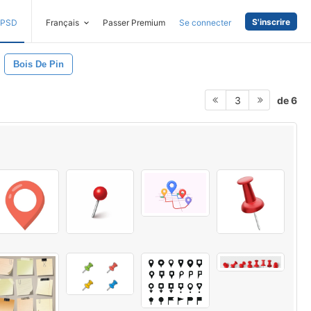
S'inscrire
PSD
Français
Passer Premium
Se connecter
Bois De Pin
de 6
3