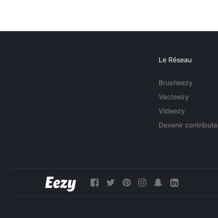
Le Réseau
Brusheezy
Vecteezy
Videezy
Devenir contribute