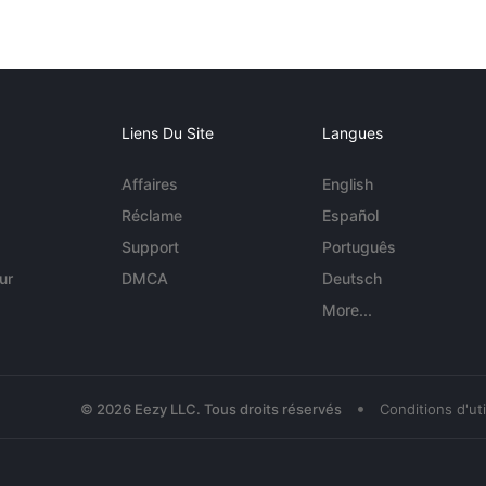
Liens Du Site
Langues
Affaires
English
Réclame
Español
Support
Português
ur
DMCA
Deutsch
More...
•
© 2026 Eezy LLC. Tous droits réservés
Conditions d'uti