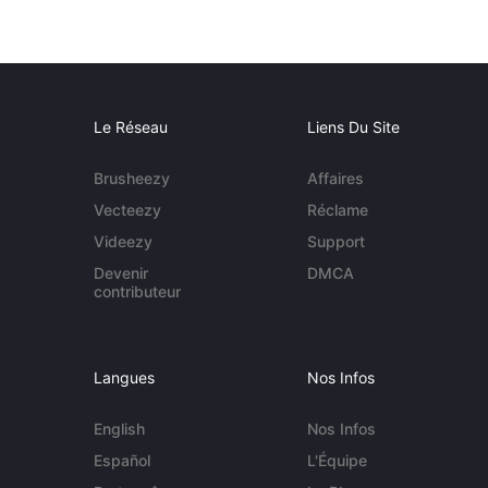
Le Réseau
Liens Du Site
Brusheezy
Affaires
Vecteezy
Réclame
Videezy
Support
Devenir
DMCA
contributeur
Langues
Nos Infos
English
Nos Infos
Español
L'Équipe