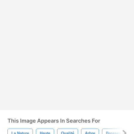
This Image Appears In Searches For
La Nature
Haute
Qualité
Arbre
Brosses
E