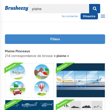
lose
Se connecter
S'inscrire
Filters
Plaine Pinceaux
214 correspondance de brosse
plaine