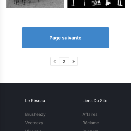
Page suivante
2
Le Réseau
Liens Du Site
Brusheezy
Affaires
Vecteezy
Réclame