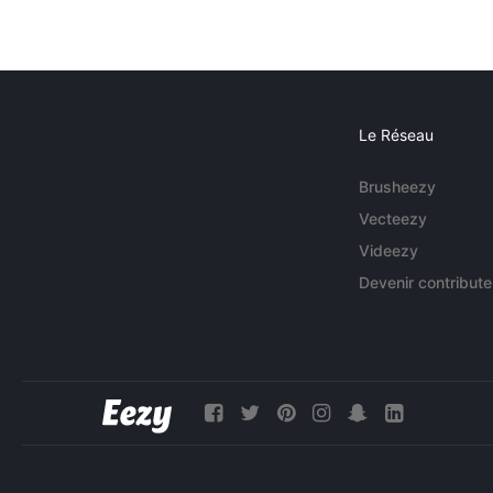
Le Réseau
Brusheezy
Vecteezy
Videezy
Devenir contribute