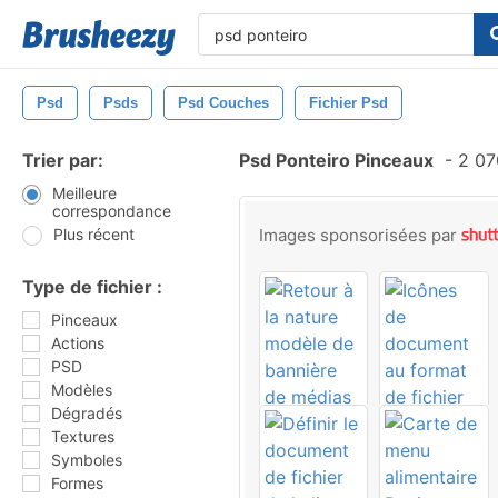
Psd
Psds
Psd Couches
Fichier Psd
Trier par:
Psd Ponteiro Pinceaux
-
2 07
Meilleure
correspondance
Plus récent
Images sponsorisées par
Type de fichier :
Pinceaux
Actions
PSD
Modèles
Dégradés
Textures
Symboles
Formes