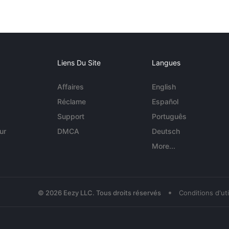
Liens Du Site
Langues
Affaires
English
Réclame
Español
Support
Português
ur
DMCA
Deutsch
More...
•
© 2026 Eezy LLC. Tous droits réservés
Conditions d'uti