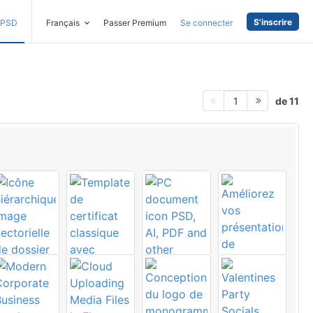
S'inscrire
PSD
Français
Passer Premium
Se connecter
de 11
1