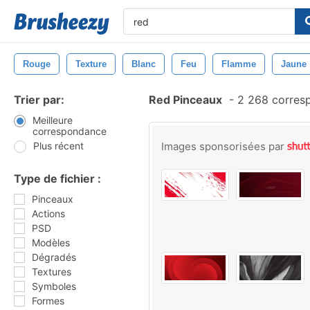
Rouge
Texture
Blanc
Feu
Flamme
Jaune
Trier par:
Red Pinceaux
-
2 268 corres
Meilleure
correspondance
Plus récent
Images sponsorisées par
Type de fichier :
Pinceaux
Actions
PSD
Modèles
Dégradés
Textures
Symboles
Formes