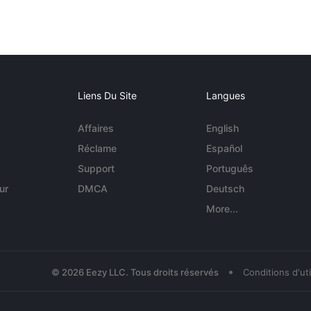
Liens Du Site
Langues
Affaires
English
Réclame
Español
Support
Português
ur
DMCA
Deutsch
More...
•
© 2026 Eezy LLC. Tous droits réservés
Conditions d'uti