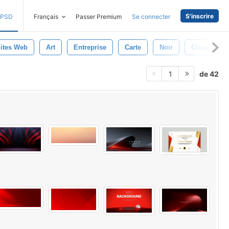
S'inscrire
PSD
Français
Passer Premium
Se connecter
Sites Web
Art
Entreprise
Carte
Noir
Clasy
de 42
1