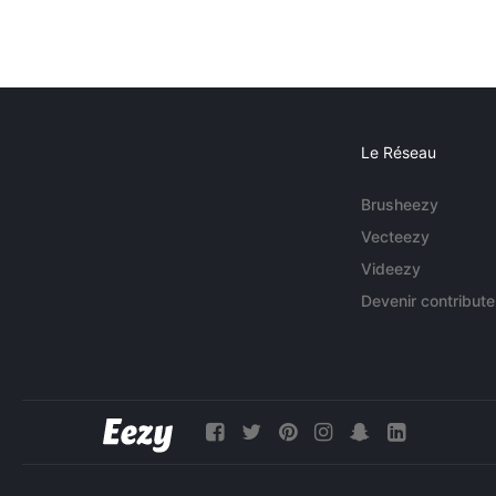
Le Réseau
Brusheezy
Vecteezy
Videezy
Devenir contribute