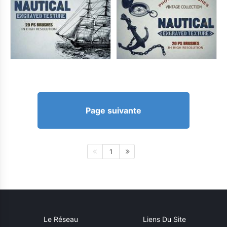
Page suivante
1
Le Réseau
Liens Du Site