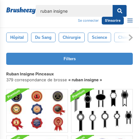
lose
Se connecter
S'inscrire
Hôpital
Du Sang
Chirurgie
Science
Chimie
Filters
Ruban Insigne Pinceaux
379 correspondance de brosse
ruban insigne