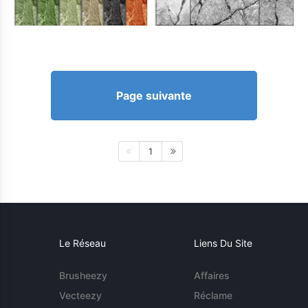
Page suivante
1
Le Réseau
Liens Du Site
Brusheezy
Affaires
Vecteezy
Réclame