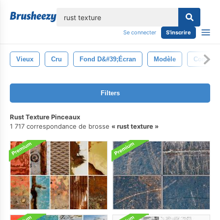
lose
Se connecter
S'inscrire
Vieux
Cru
Fond D&#39;écran
Modèle
Concept
Filters
Rust Texture Pinceaux
1 717 correspondance de brosse
rust texture