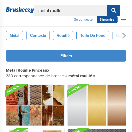
lose
Se connecter
S'inscrire
Métal
Contexte
Rouillé
Toile De Fond
Concept
Filters
Métal Rouillé Pinceaux
283 correspondance de brosse
métal rouillé