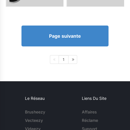
Page suivante
1
Le Réseau
Liens Du Site
Brusheezy
Affaires
Vecteezy
Réclame
Videezy
Support