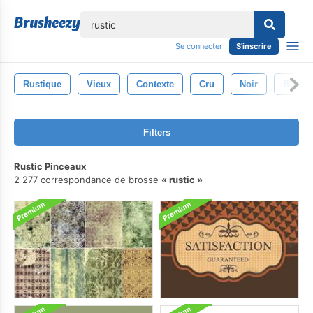
lose
Se connecter
S'inscrire
Rustique
Vieux
Contexte
Cru
Noir
Blanc
Filters
Rustic Pinceaux
2 277 correspondance de brosse
rustic