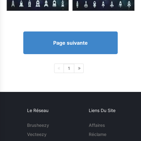
Page suivante
1
Le Réseau
Liens Du Site
Brusheezy
Affaires
Vecteezy
Réclame