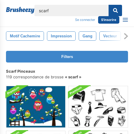
lose
Se connecter
S'inscrire
Motif Cachemire
Impression
Gang
Vecteur
Occ
Filters
Scarf Pinceaux
119 correspondance de brosse
scarf