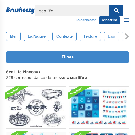
lose
Se connecter
S'inscrire
Mer
La Nature
Contexte
Texture
Eau
Abstr
Filters
Sea Life Pinceaux
329 correspondance de brosse
sea life