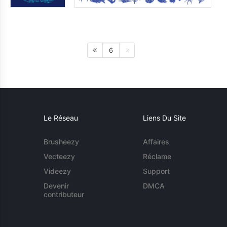
6
Le Réseau
Liens Du Site
Brusheezy
Affaires
Vecteezy
Réclame
Videezy
Support
Devenir
DMCA
contributeur