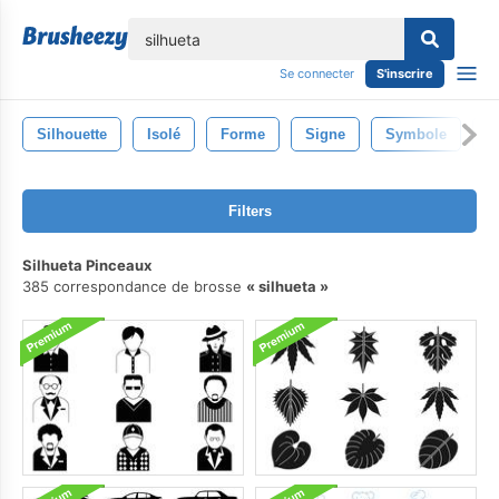
lose
Se connecter
S'inscrire
Silhouette
Isolé
Forme
Signe
Symbole
I
Filters
Silhueta Pinceaux
385 correspondance de brosse
silhueta