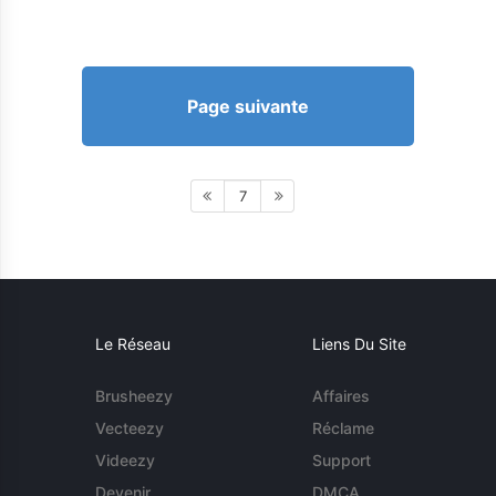
Page suivante
7
Le Réseau
Liens Du Site
Brusheezy
Affaires
Vecteezy
Réclame
Videezy
Support
Devenir
DMCA