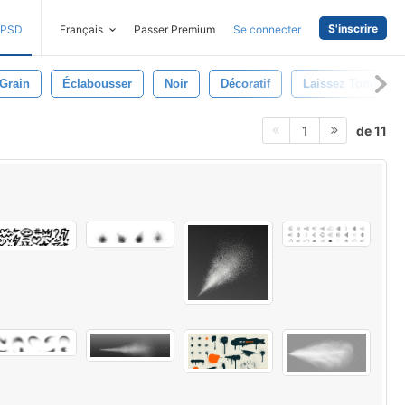
S'inscrire
PSD
Français
Passer Premium
Se connecter
Grain
Éclabousser
Noir
Décoratif
Laissez Tomber
de 11
1