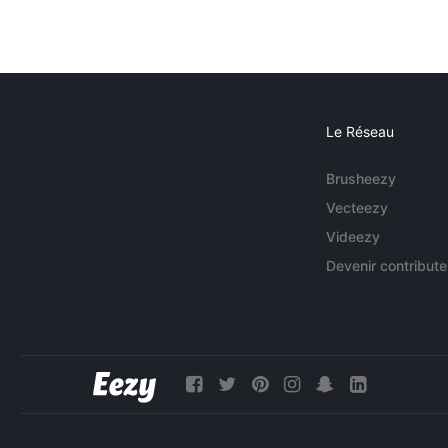
Le Réseau
Brusheezy
Vecteezy
Videezy
Devenir contribute