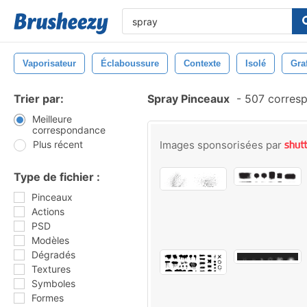
Vaporisateur
Éclaboussure
Contexte
Isolé
Graf
Trier par:
Spray Pinceaux
-
507 corres
Meilleure
correspondance
Plus récent
Images sponsorisées par
Type de fichier :
Pinceaux
Actions
PSD
Modèles
Dégradés
Textures
Symboles
Formes