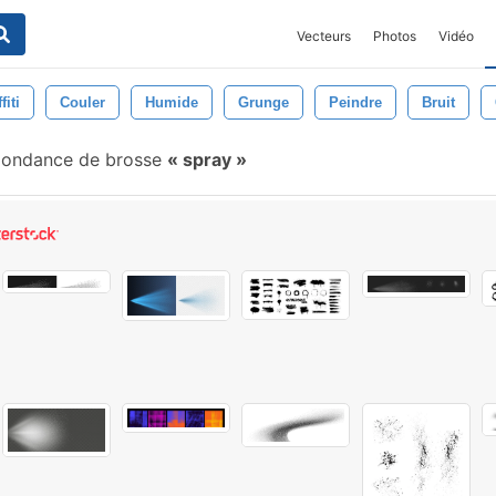
Vecteurs
Photos
Vidéo
fiti
Couler
Humide
Grunge
Peindre
Bruit
pondance de brosse
spray