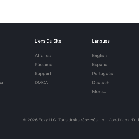
Liens Du Site
Langues
Affaires
English
Réclame
Español
Support
Português
ur
DMCA
Deutsch
More...
•
© 2026 Eezy LLC. Tous droits réservés
Conditions d'uti