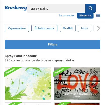
lose
Se connecter
S'inscrire
Vaporisateur
Éclaboussure
Graffiti
Isolé
Conte
Filters
Spray Paint Pinceaux
820 correspondance de brosse
spray paint