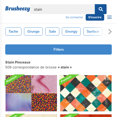
lose
Se connecter
S'inscrire
Tache
Grunge
Sale
Grungy
Surface
Cont
Filters
Stain Pinceaux
509 correspondance de brosse
stain