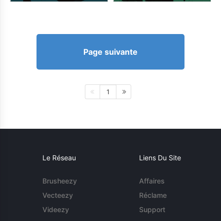
Page suivante
1
Le Réseau
Liens Du Site
Brusheezy
Affaires
Vecteezy
Réclame
Videezy
Support