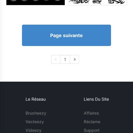
Page suivante
1
Le Réseau
Liens Du Site
Brusheezy
Affaires
Vecteezy
Réclame
Videezy
Support