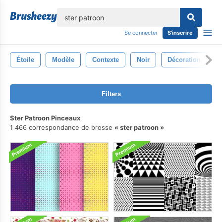
lose
Se connecter
S'inscrire
Étoile
Modèle
Contexte
Noir
Décoration
S
Filters
Ster Patroon Pinceaux
1 466 correspondance de brosse
ster patroon