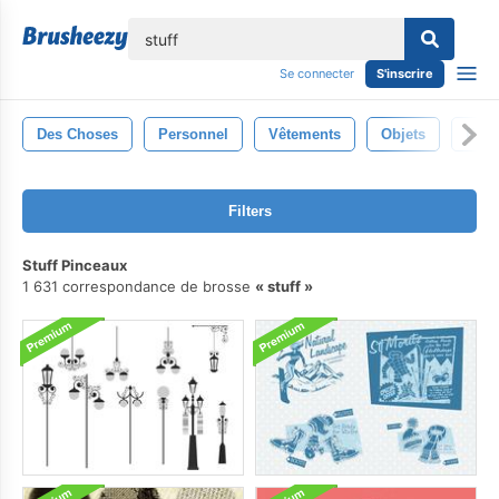
lose
Se connecter
S'inscrire
Des Choses
Personnel
Vêtements
Objets
En T
Filters
Stuff Pinceaux
1 631 correspondance de brosse
stuff