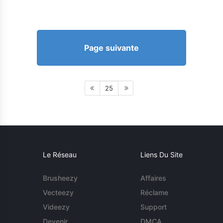
Page suivante
25
Le Réseau
Liens Du Site
Brusheezy
Affaires
Vecteezy
Réclame
Videezy
Support
Devenir
DMCA