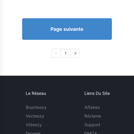
Page suivante
1
Le Réseau
Liens Du Site
Brusheezy
Affaires
Vecteezy
Réclame
Videezy
Support
Devenir
DMCA