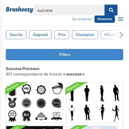
lose
Se connecter
S'inscrire
Succès
Gagnant
Prix
Champion
Réussite
Filters
Success Pinceaux
401 correspondance de brosse
success