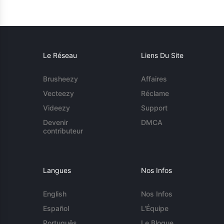
Le Réseau
Liens Du Site
Brusheezy
Affaires
Vecteezy
Réclame
Videezy
Support
Devenir
DMCA
contributeur
Langues
Nos Infos
English
Nos Infos
Español
L'Équipe
Português
Le Blogue