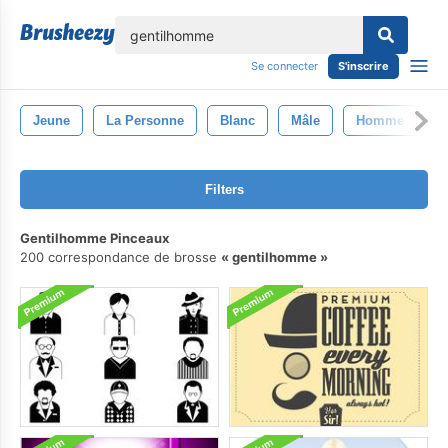
lose
Se connecter
S'inscrire
Jeune
La Personne
Blanc
Mâle
Homme
C
Filters
Gentilhomme Pinceaux
200 correspondance de brosse
gentilhomme