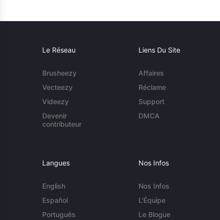
Le Réseau
Liens Du Site
Brusheezy
Affaires
Vecteezy
Réclame
Videezy
Support
Devenir
DMCA
contributeur
Langues
Nos Infos
English
Nos Infos
Español
L'Équipe
Português
Le Blogue