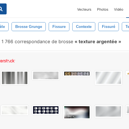
Vecteurs
Photos
Vidéo
èle
Brosse Grunge
Fissure
Contexte
Fissuré
T
1 766 correspondance de brosse
texture argentée