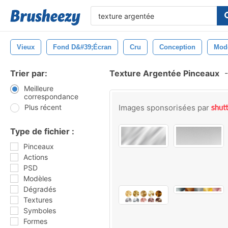
Vieux
Fond D&#39;écran
Cru
Conception
Mod
Trier par:
Texture Argentée Pinceaux
-
Meilleure
correspondance
Plus récent
Images sponsorisées par
Type de fichier :
Pinceaux
Actions
PSD
Modèles
Dégradés
Textures
Symboles
Formes