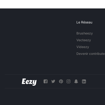
Le Réseau
Brusheezy
Vecteezy
Videezy
Devenir contribute