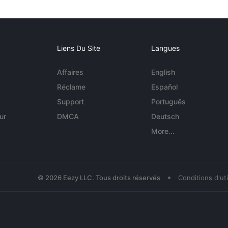
Liens Du Site
Langues
Affaires
English
Réclame
Español
Support
Português
ur
DMCA
Deutsch
More...
•
© 2026 Eezy LLC. Tous droits réservés
Conditions d'uti