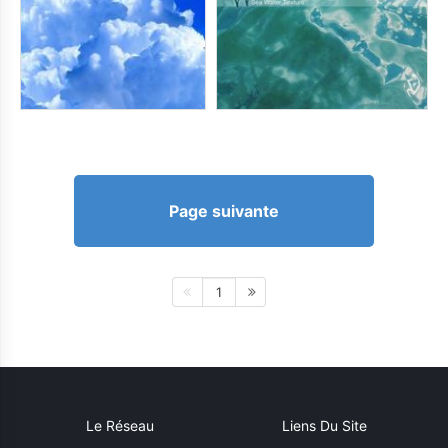
Page suivante
1
Le Réseau
Liens Du Site