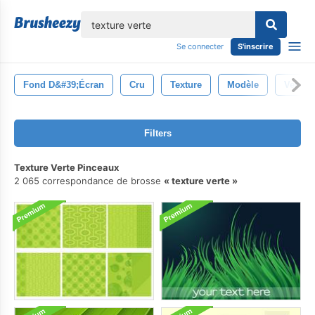
lose
Se connecter
S'inscrire
Fond D&#39;écran
Cru
Texture
Modèle
Vert
Filters
Texture Verte Pinceaux
2 065 correspondance de brosse
texture verte