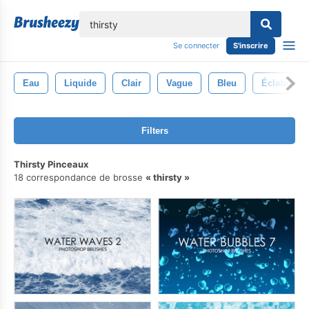
lose
Se connecter
S'inscrire
Eau
Liquide
Clair
Vague
Bleu
Éclabouss
Filters
Thirsty Pinceaux
18 correspondance de brosse
thirsty