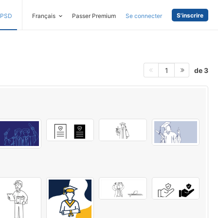
S'inscrire
PSD
Français
Passer Premium
Se connecter
de 3
1