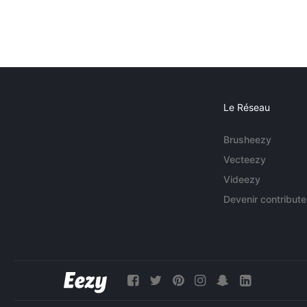
Le Réseau
Brusheezy
Vecteezy
Videezy
Devenir contribute