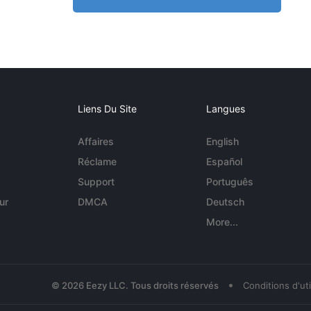
Liens Du Site
Langues
Affaires
English
Réclame
Español
Support
Português
ur
DMCA
Deutsch
More...
•
© 2026 Eezy LLC. Tous droits réservés
Conditions d'uti