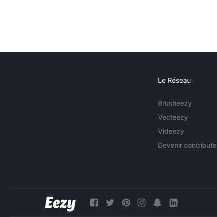
Le Réseau
Brusheezy
Vecteezy
Videezy
Devenir contribute