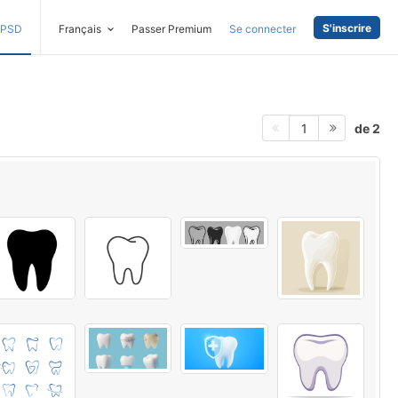
S'inscrire
PSD
Français
Passer Premium
Se connecter
de 2
1