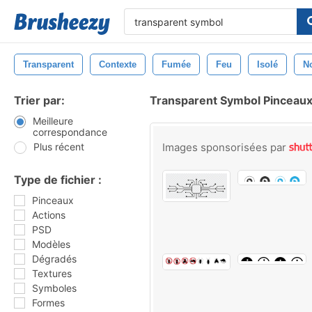
Transparent
Contexte
Fumée
Feu
Isolé
No
Trier par:
Transparent Symbol Pinceau
Meilleure
correspondance
Plus récent
Images sponsorisées par
Type de fichier :
Pinceaux
Actions
PSD
Modèles
Dégradés
Textures
Symboles
Formes