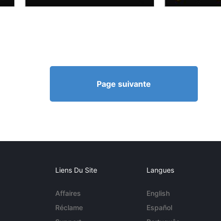
Page suivante
Liens Du Site
Langues
Affaires
English
Réclame
Español