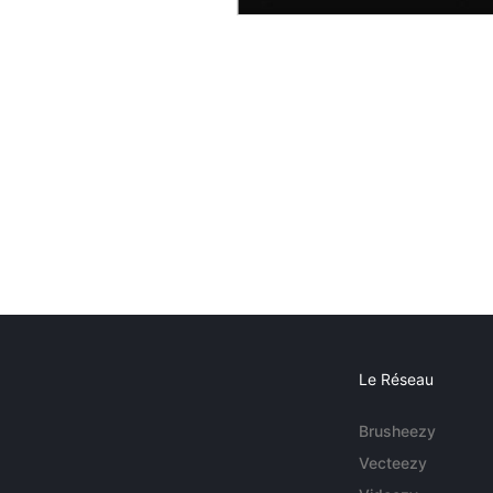
Le Réseau
Brusheezy
Vecteezy