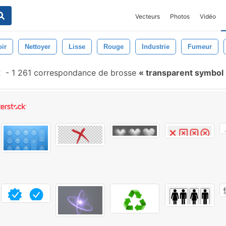
Vecteurs
Photos
Vidéo
ir
Nettoyer
Lisse
Rouge
Industrie
Fumeur
x
-
1 261 correspondance de brosse
transparent symbol