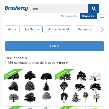
lose
Se connecter
S'inscrire
Arbre
La Nature
Arbre De Noël
Vacances
Vert
Filters
Tree Pinceaux
1 456 correspondance de brosse
tree