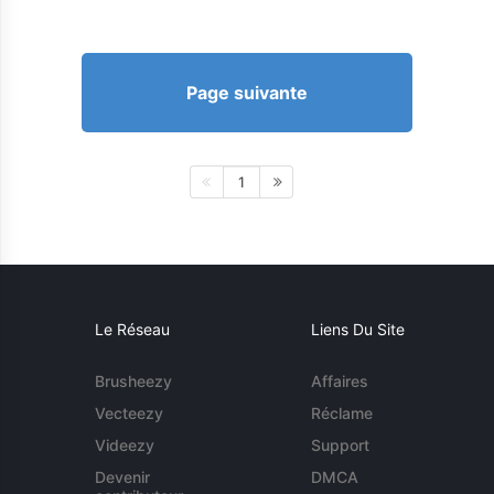
Page suivante
1
Le Réseau
Liens Du Site
Brusheezy
Affaires
Vecteezy
Réclame
Videezy
Support
Devenir
DMCA