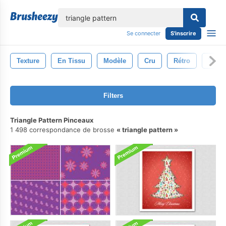
lose
Se connecter
S'inscrire
Texture
En Tissu
Modèle
Cru
Rétro
Textu
Filters
Triangle Pattern Pinceaux
1 498 correspondance de brosse
triangle pattern