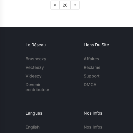
26
Le Réseau
Liens Du Site
Brusheezy
Affaires
Vecteezy
Réclame
Videezy
Support
Devenir
DMCA
contributeur
Langues
Nos Infos
English
Nos Infos