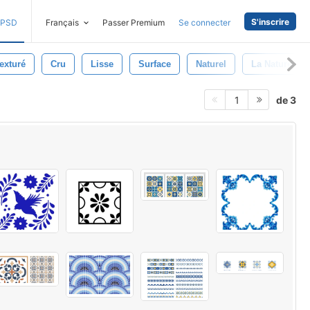
S'inscrire
PSD
Français
Passer Premium
Se connecter
exturé
Cru
Lisse
Surface
Naturel
La Nature
de 3
1