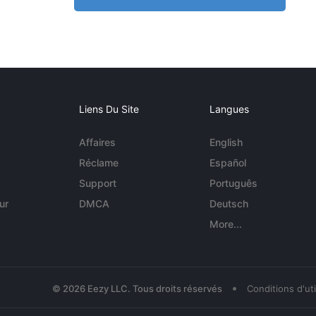
Liens Du Site
Langues
Affaires
English
Réclame
Español
Support
Português
ur
DMCA
Deutsch
More...
•
© 2026 Eezy LLC. Tous droits réservés
Conditions d'uti