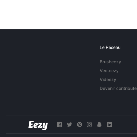
Le Réseau
Brusheezy
Vecteezy
Videezy
Devenir contribute