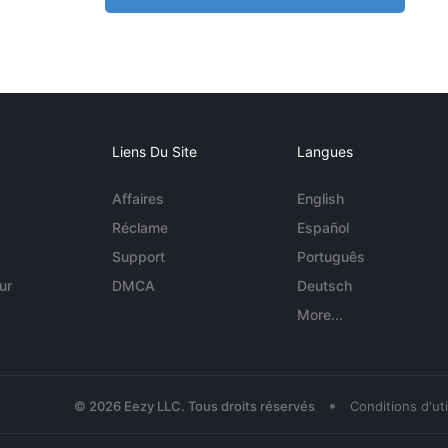
Liens Du Site
Langues
Affaires
English
Réclame
Español
Support
Português
ur
DMCA
Deutsch
More...
•
© 2026 Eezy LLC. Tous droits réservés
Conditions d'uti