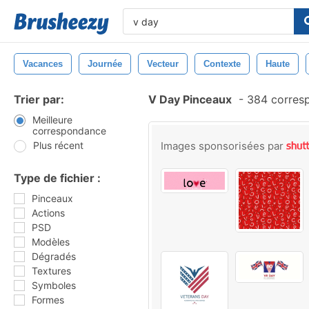
Vacances
Journée
Vecteur
Contexte
Haute
Trier par:
V Day Pinceaux
-
384 corres
Meilleure
correspondance
Plus récent
Images sponsorisées par
Type de fichier :
Pinceaux
Actions
PSD
Modèles
Dégradés
Textures
Symboles
Formes