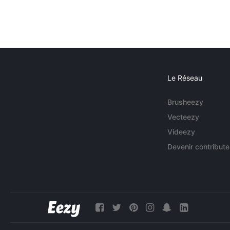
Le Réseau
Brusheezy
Vecteezy
Videezy
Devenir contribute