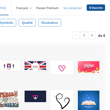
S'inscrire
PSD
Français
Passer Premium
Se connecter
Symbole
Qualité
Illustration
de 4
1