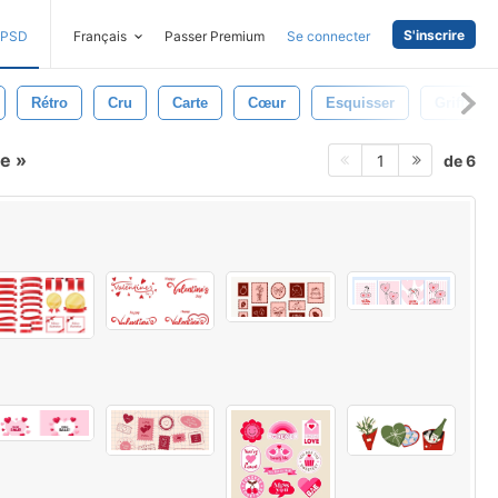
S'inscrire
PSD
Français
Passer Premium
Se connecter
Rétro
Cru
Carte
Cœur
Esquisser
Griffonn
ge
de 6
1