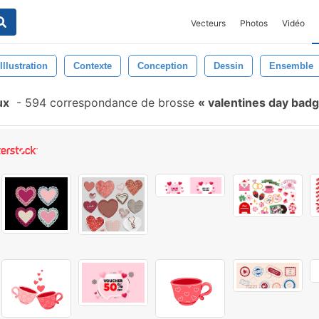
Vecteurs
Photos
Vidéo
Illustration
Contexte
Conception
Dessin
Ensemble
ux
-
594 correspondance de brosse
valentines day bad