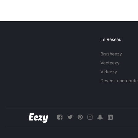
Le Réseau
Brusheezy
Vecteezy
Videezy
Devenir contribute