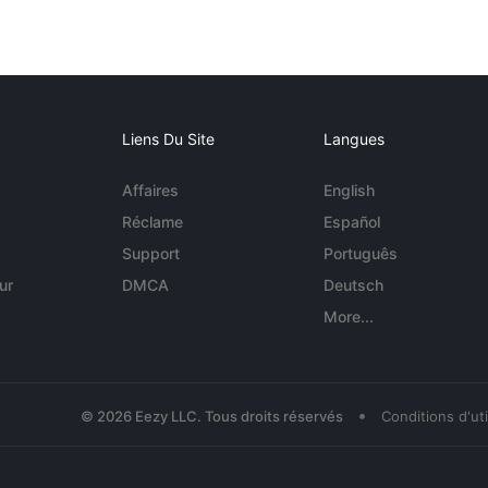
Liens Du Site
Langues
Affaires
English
Réclame
Español
Support
Português
ur
DMCA
Deutsch
More...
•
© 2026 Eezy LLC. Tous droits réservés
Conditions d'uti