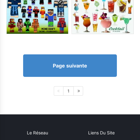
Page suivante
1
Le Réseau
Liens Du Site