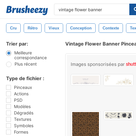
Cru
Rétro
Vieux
Conception
Contexte
Tex
Trier par:
Vintage Flower Banner Pince
Meilleure
correspondance
Plus récent
Images sponsorisées par
Type de fichier :
Pinceaux
Actions
PSD
Modèles
Dégradés
Textures
Symboles
Formes