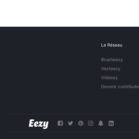
Le Réseau
Brusheezy
Vecteezy
Videezy
Devenir contribute