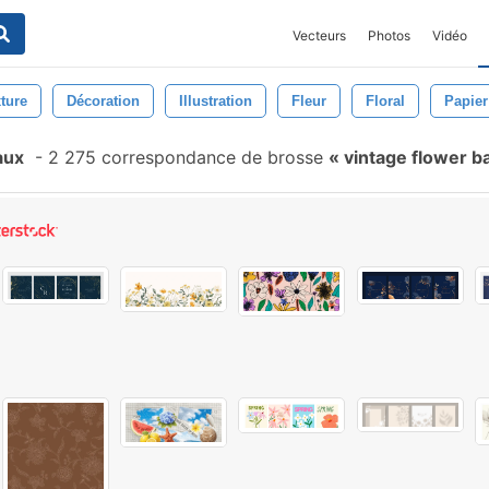
Vecteurs
Photos
Vidéo
ture
Décoration
Illustration
Fleur
Floral
Papier
aux
-
2 275 correspondance de brosse
vintage flower 