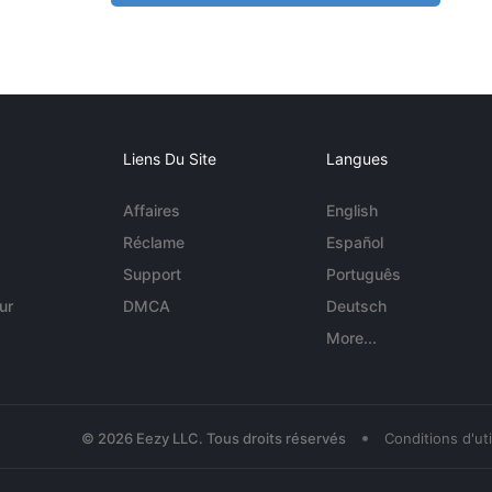
Liens Du Site
Langues
Affaires
English
Réclame
Español
Support
Português
ur
DMCA
Deutsch
More...
•
© 2026 Eezy LLC. Tous droits réservés
Conditions d'uti