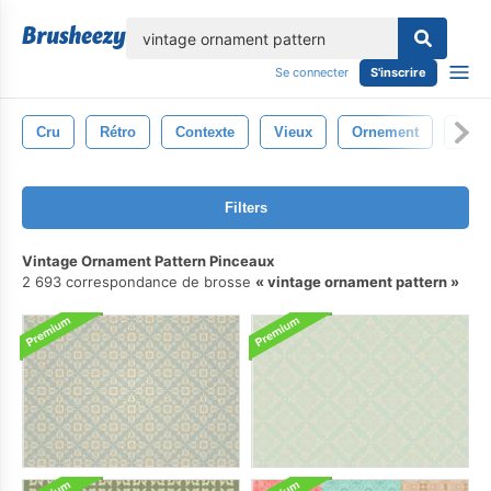
lose
Se connecter
S'inscrire
Cru
Rétro
Contexte
Vieux
Ornement
Modè
Filters
Vintage Ornament Pattern Pinceaux
2 693 correspondance de brosse
vintage ornament pattern