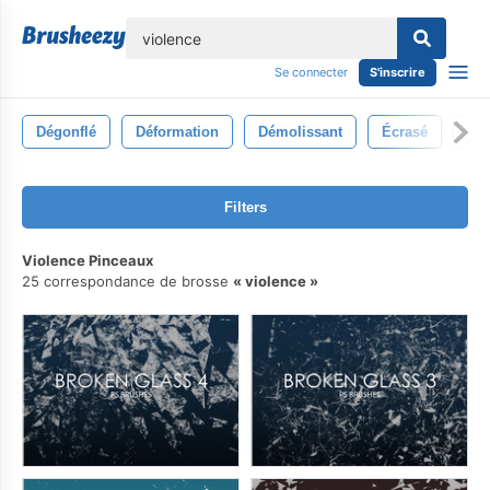
lose
Se connecter
S'inscrire
Dégonflé
Déformation
Démolissant
Écrasé
Acc
Filters
Violence Pinceaux
25 correspondance de brosse
violence