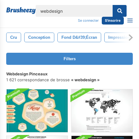
lose
Se connecter
S'inscrire
Cru
Conception
Fond D&#39;écran
Impression
Filters
Webdesign Pinceaux
1 621 correspondance de brosse
webdesign