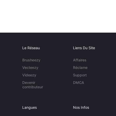
Le Réseau
Liens Du Site
Brusheezy
Affaires
Vecteezy
Réclame
Videezy
Support
Devenir
DMCA
contributeur
Langues
Nos Infos