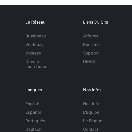
Le Réseau
Liens Du Site
Brusheezy
Affaires
Vecteezy
Réclame
Videezy
Support
Devenir
DMCA
contributeur
Langues
Nos Infos
English
Nos Infos
Español
L'Équipe
Português
Le Blogue
Deutsch
Contact